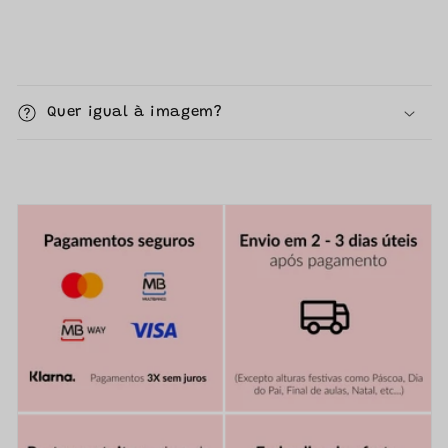
C
o
Quer igual à imagem?
n
t
e
ú
d
o
r
e
c
o
l
h
í