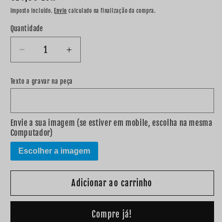
normal
Imposto incluído.
Envio
calculado na finalização da compra.
Quantidade
Diminuir
Aumentar
a
a
quantidade
quantidade
Texto a gravar na peça
de
de
Árvore
Árvore
de
de
Natal
Natal
Envie a sua imagem (se estiver em mobile, escolha na mesma
Computador)
com
com
fotografia
fotografia
Escolher a imagem
Adicionar ao carrinho
Compre já!