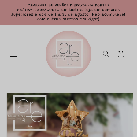
Saltar
CAMPANHA DE VERÃO! Disfrute de PORTES
para o
GRÁTIS+10%DESCONTO em toda a loja em compras
conteúdo
superiores a 60€ de 1 a 31 de agosto (Não acumulável
com outras ofertas em vigor)
Carrinho
Saltar para
a
informação
do produto