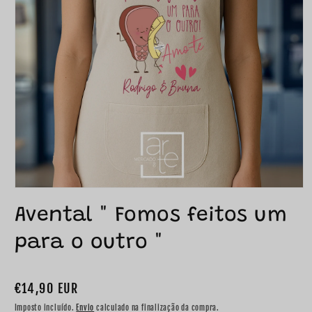
Avental " Fomos feitos um
para o outro "
Preço
€14,90 EUR
normal
Imposto incluído.
Envio
calculado na finalização da compra.