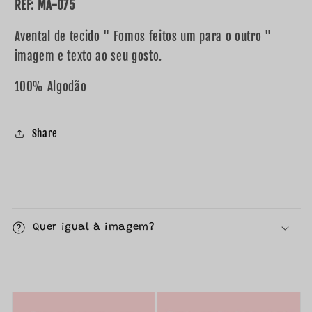
&quot;
&quot;
REF: MA-075
Avental de tecido " Fomos feitos um para o outro "
imagem e texto ao seu gosto.
100% Algodão
Share
C
o
Quer igual à imagem?
n
t
e
ú
d