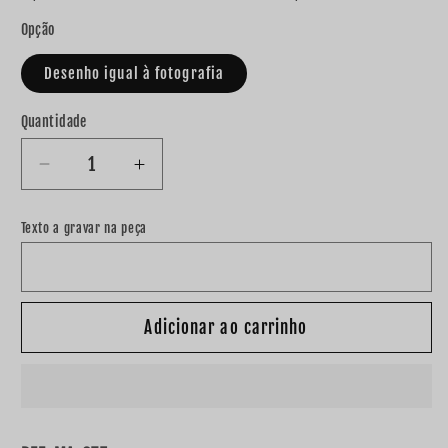
Opção
Desenho igual à fotografia
Quantidade
Diminuir
Aumentar
a
a
quantidade
quantidade
Texto a gravar na peça
de
de
Avental
Avental
&quot;
&quot;
Fomos
Fomos
Adicionar ao carrinho
feitos
feitos
um
um
para
para
o
o
outro
outro