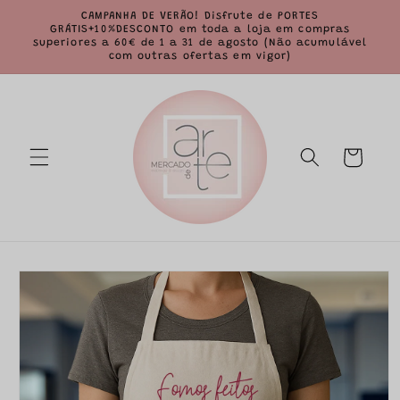
Saltar
CAMPANHA DE VERÃO! Disfrute de PORTES
para o
GRÁTIS+10%DESCONTO em toda a loja em compras
conteúdo
superiores a 60€ de 1 a 31 de agosto (Não acumulável
com outras ofertas em vigor)
Carrinho
Saltar para
a
informação
do produto