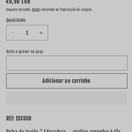
Preço
€9,90 EUR
normal
Imposto incluído.
Envio
calculado na finalização da compra.
Quantidade
Diminuir
Aumentar
a
a
quantidade
quantidade
Texto a gravar na peça
de
de
Bolsa
Bolsa
de
de
tecido
tecido
Adicionar ao carrinho
&quot;
&quot;
Educadora
Educadora
...
...
contigo
contigo
aprender
aprender
é
é
REF: ESC038
tão
tão
fácil..
fácil..
Bolsa de tecido " Educadora ... contigo aprender é tão