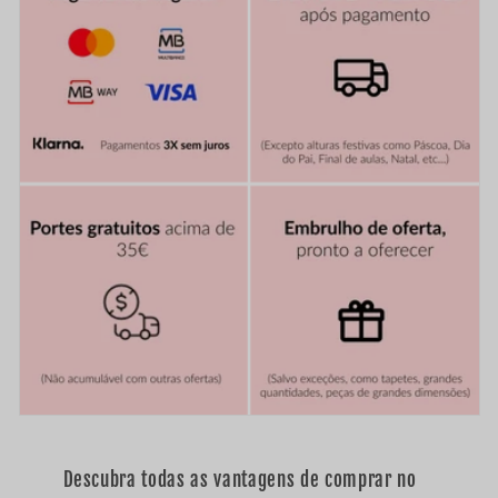
o
r
e
c
o
l
h
í
v
e
l
Descubra todas as vantagens de comprar no