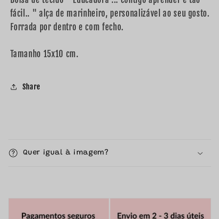
&quot;
&quot;
fácil.. " alça de marinheiro, personalizável ao seu gosto.
Forrada por dentro e com fecho.
Tamanho 15x10 cm.
Share
C
o
Quer igual à imagem?
n
t
e
ú
d