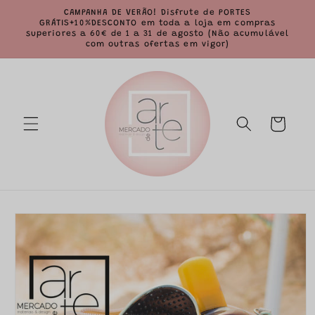
Saltar
CAMPANHA DE VERÃO! Disfrute de PORTES
para o
GRÁTIS+10%DESCONTO em toda a loja em compras
conteúdo
superiores a 60€ de 1 a 31 de agosto (Não acumulável
com outras ofertas em vigor)
Carrinho
Saltar para
a
informação
do produto