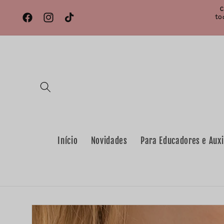
Saltar
C
para o
to
conteúdo
Facebook
Instagram
TikTok
Início
Novidades
Para Educadores e Auxi
Saltar para
a
informação