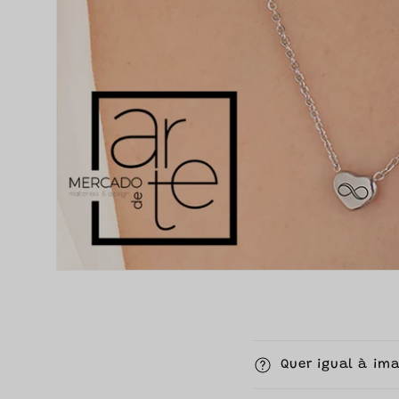
C
Quer igual à im
o