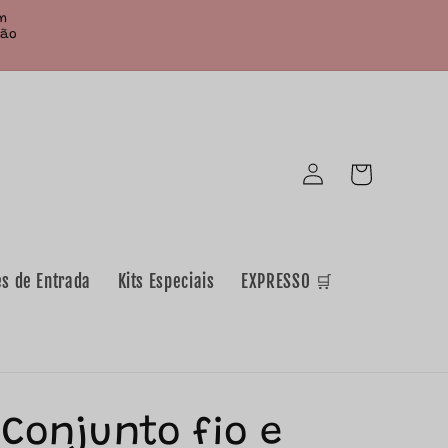
em
Não
Iniciar
Carrinho
sessão
es de Entrada
Kits Especiais
EXPRESSO 🛒
Conjunto fio e