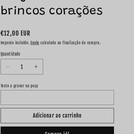
brincos corações
Preço
€12,00 EUR
normal
Imposto incluído.
Envio
calculado na finalização da compra.
Quantidade
Diminuir
Aumentar
a
a
quantidade
quantidade
Texto a gravar na peça
de
de
Conjunto
Conjunto
fio
fio
e
e
Adicionar ao carrinho
brincos
brincos
corações
corações