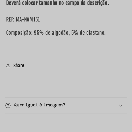
Deverá colocar tamanho no campo da descrição.
REF:
MA-NAM
151
Composição: 95% de algodão, 5% de elastano.
Share
C
o
Quer igual à imagem?
n
t
e
ú