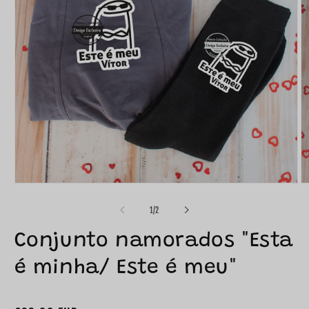
de
1
/
2
Conjunto namorados "Esta
é minha/ Este é meu"