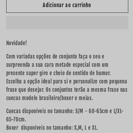
&quot;Esta
&quot;Esta
Adicionar ao carrinho
é
é
minha/
minha/
Este
Este
é
é
meu&quot;
meu&quot;
Novidade!
Com variadas opções de conjunto faça o seu e
surpreenda a sua cara metade especial com um
presente super giro e cheio de sentido de humor.
Escolha a opção ideal para si e personalize com pequena
frase que desejar. Os conjuntos terão a mesma frase nas
cuecas modelo brasileiro/boxer e meias.
Cuecas disponíveis no tamanho: S/M - 60-65cm e L/XL-
65-70cm.
Boxer disponíveis no tamanho: S,M, L e XL.