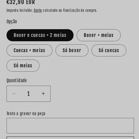
Preço
€32,90 EUR
normal
Imposto incluído.
Envio
calculado na finalização da compra.
Opção
Boxer e cuecas + 2 meias
Boxer + meias
Cuecas + meias
Só boxer
Só cuecas
Só meias
Quantidade
Diminuir
Aumentar
a
a
quantidade
quantidade
Texto a gravar na peça
de
de
Conjunto
Conjunto
namorados
namorados