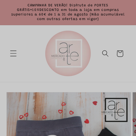
Saltar
CAMPANHA DE VERÃO! Disfrute de PORTES
para o
GRÁTIS+10%DESCONTO em toda a loja em compras
conteúdo
superiores a 60€ de 1 a 31 de agosto (Não acumulável
com outras ofertas em vigor)
Carrinho
Saltar para
a
informação
do produto