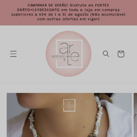
Saltar
CAMPANHA DE VERÃO! Disfrute de PORTES
para o
GRÁTIS+10%DESCONTO em toda a loja em compras
conteúdo
superiores a 60€ de 1 a 31 de agosto (Não acumulável
com outras ofertas em vigor)
Carrinho
Saltar para
a
informação
do produto