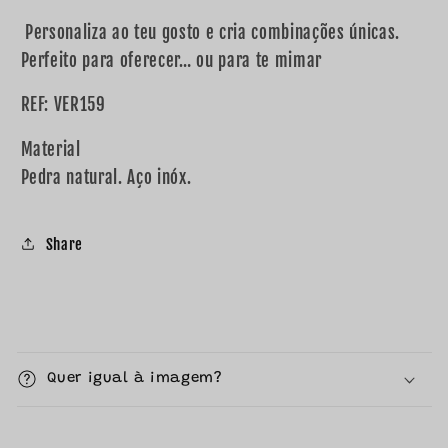
Personaliza ao teu gosto e cria combinações únicas.
Perfeito para oferecer… ou para te mimar
REF: VER159
Material
Pedra natural. Aço inóx.
Share
C
o
Quer igual à imagem?
n
t
e