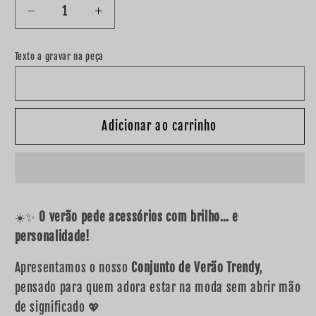
Diminuir
Aumentar
a
a
quantidade
quantidade
Texto a gravar na peça
de
de
Conjunto
Conjunto
verão
verão
trendy
trendy
Adicionar ao carrinho
&quot;Meninos&quot;
&quot;Meninos&quot;
☀️✨
O verão pede acessórios com brilho… e
personalidade!
Apresentamos o nosso
Conjunto de Verão Trendy
,
pensado para quem adora estar na moda sem abrir mão
de significado 💖