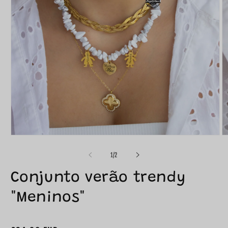
de
1
/
2
Conjunto verão trendy
"Meninos"