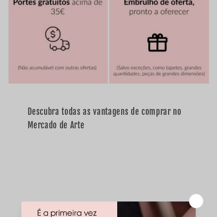
v
e
l
Descubra todas as vantagens de comprar no
Mercado de Arte