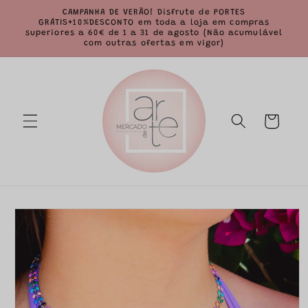
Saltar
CAMPANHA DE VERÃO! Disfrute de PORTES
para o
GRÁTIS+10%DESCONTO em toda a loja em compras
conteúdo
superiores a 60€ de 1 a 31 de agosto (Não acumulável
com outras ofertas em vigor)
Carrinho
Saltar para
a
informação
do produto