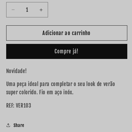
Diminuir
Aumentar
a
a
quantidade
quantidade
de
de
Adicionar ao carrinho
Fio
Fio
colorido
colorido
Compre já!
&quot;summer&quot;
&quot;summer&quot;
Novidade!
Uma peça ideal para completar o seu look de verão
super colorido. Fio em aço inóx.
REF: VER103
Share