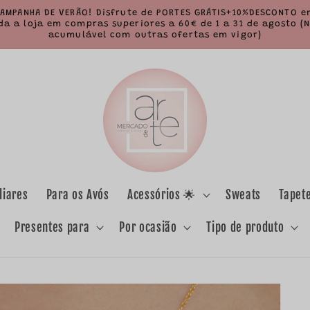
AMPANHA DE VERÃO! Disfrute de PORTES GRÁTIS+10%DESCONTO 
da a loja em compras superiores a 60€ de 1 a 31 de agosto (
acumulável com outras ofertas em vigor)
liares
Para os Avós
Acessórios 🌟
Sweats
Tapet
Presentes para
Por ocasião
Tipo de produto