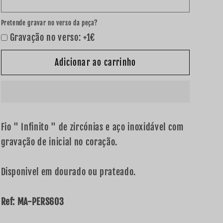
&quot;
&quot;
Infinito
Infinito
Pretende gravar no verso da peça?
&quot;
&quot;
Gravação no verso: +1€
de
de
zircónias
zircónias
Adicionar ao carrinho
Fio " Infinito " de zircónias e aço inoxidável com
gravação de inicial no coração.
Disponivel em dourado ou prateado.
Ref: MA-PERS603