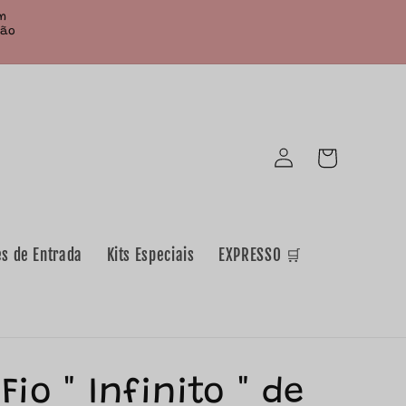
em
Não
Iniciar
Carrinho
sessão
es de Entrada
Kits Especiais
EXPRESSO 🛒
Pretende
Fio " Infinito " de