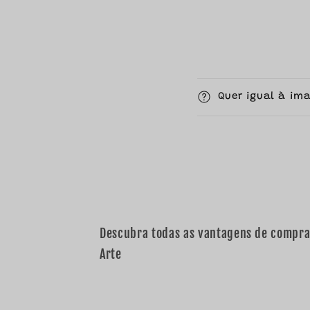
C
Quer igual à im
o
n
t
e
ú
d
Descubra todas as vantagens de compr
o
Arte
r
e
c