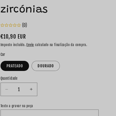
gravar
zircónias
no
verso
da
(0)
peça?
Preço
€10,90 EUR
normal
Imposto incluído.
Envio
calculado na finalização da compra.
Cor
PRATEADO
DOURADO
Quantidade
Diminuir
Aumentar
a
a
quantidade
quantidade
Texto a gravar na peça
de
de
Fio
Fio