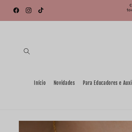
Saltar
C
para o
to
conteúdo
Facebook
Instagram
TikTok
Início
Novidades
Para Educadores e Auxi
Saltar para
a
informação