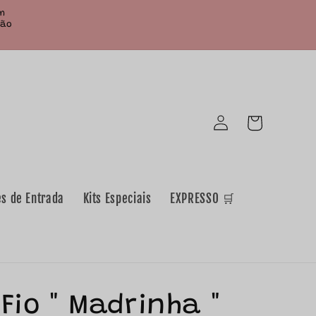
em
Não
Iniciar
Carrinho
sessão
es de Entrada
Kits Especiais
EXPRESSO 🛒
Fio " Madrinha "