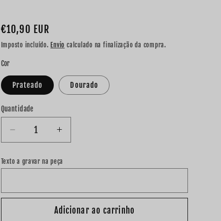
Preço
€10,90 EUR
normal
Imposto incluído.
Envio
calculado na finalização da compra.
Cor
Prateado
Dourado
Quantidade
Diminuir
Aumentar
a
a
quantidade
quantidade
Texto a gravar na peça
de
de
Fio
Fio
&quot;
&quot;
Madrinha
Madrinha
Adicionar ao carrinho
&quot;
&quot;