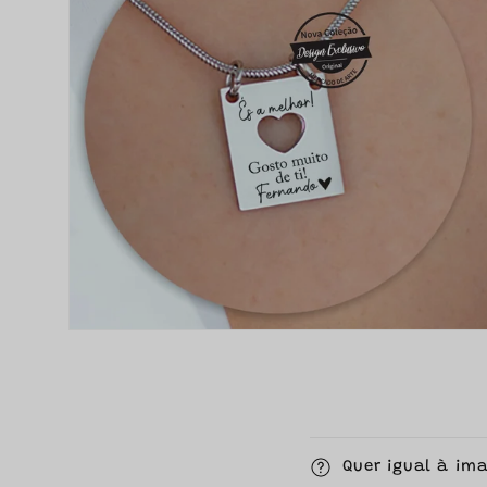
C
Quer igual à im
o