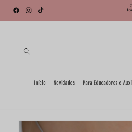
Saltar
C
para o
to
conteúdo
Facebook
Instagram
TikTok
Início
Novidades
Para Educadores e Auxi
Saltar para
a
informação