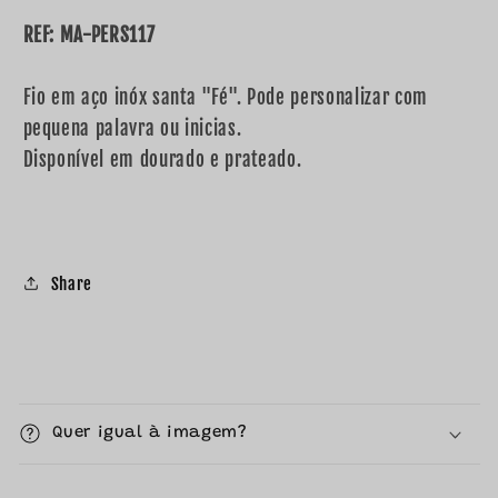
REF: MA-PERS117
Fio em aço inóx santa "Fé". Pode personalizar com
pequena palavra ou inicias.
Disponível em dourado e prateado.
Share
C
o
Quer igual à imagem?
n
t