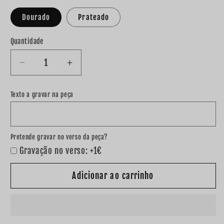
Dourado
Prateado
Quantidade
Diminuir
Aumentar
a
a
quantidade
quantidade
Texto a gravar na peça
de
de
Fio
Fio
santa
santa
&quot;Fé&quot;
&quot;Fé&quot;
Pretende gravar no verso da peça?
Gravação no verso: +1€
Adicionar ao carrinho