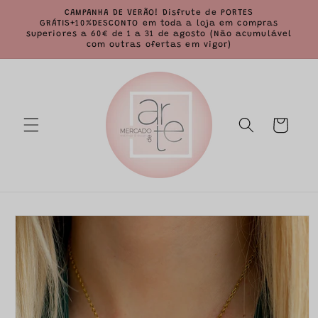
Saltar
CAMPANHA DE VERÃO! Disfrute de PORTES
para o
GRÁTIS+10%DESCONTO em toda a loja em compras
conteúdo
superiores a 60€ de 1 a 31 de agosto (Não acumulável
com outras ofertas em vigor)
Carrinho
Saltar para
a
informação
do produto