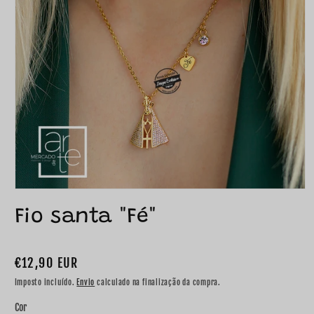
Pretende
Fio santa "Fé"
gravar
no
Preço
€12,90 EUR
verso
normal
Imposto incluído.
Envio
calculado na finalização da compra.
da
Cor
peça?