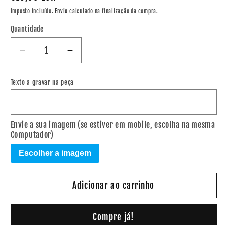
normal
Imposto incluído.
Envio
calculado na finalização da compra.
Quantidade
Diminuir
Aumentar
a
a
quantidade
quantidade
Texto a gravar na peça
de
de
Moldura
Moldura
&quot;
&quot;
Amor
Amor
Envie a sua imagem (se estiver em mobile, escolha na mesma
Computador)
para
para
a
a
Escolher a imagem
vida
vida
toda&quot;
toda&quot;
Adicionar ao carrinho
Compre já!