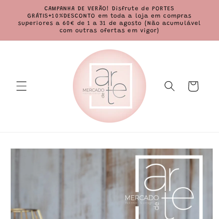
Saltar
CAMPANHA DE VERÃO! Disfrute de PORTES
para o
GRÁTIS+10%DESCONTO em toda a loja em compras
conteúdo
superiores a 60€ de 1 a 31 de agosto (Não acumulável
com outras ofertas em vigor)
Carrinho
Saltar para
a
informação
do produto