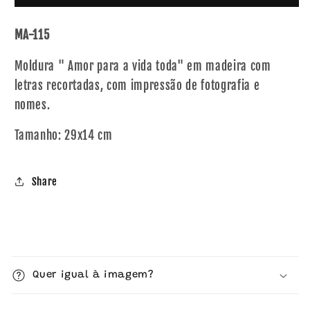
MA-115
Moldura " Amor para a vida toda" em madeira com
letras recortadas, com impressão de fotografia e
nomes.
Tamanho: 29x14 cm
Share
C
o
Quer igual à imagem?
n
t