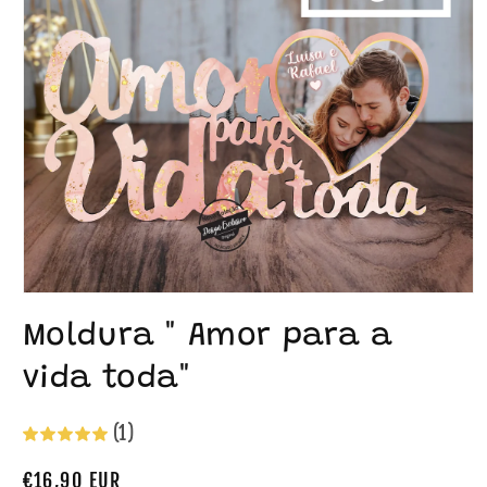
Moldura " Amor para a
vida toda"
(1)
Preço
€16,90 EUR