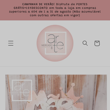
Saltar
CAMPANHA DE VERÃO! Disfrute de PORTES
para o
GRÁTIS+10%DESCONTO em toda a loja em compras
conteúdo
superiores a 60€ de 1 a 31 de agosto (Não acumulável
com outras ofertas em vigor)
Carrinho
Saltar para
a
informação
do produto