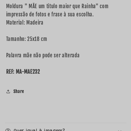
Moldura " MÃE um titulo maior que Rainha" com
impressão de fotos e frase à sua escolha.
Material: Madeira
Tamanho: 25x18 cm
Palavra mãe não pode ser alterada
REF: MA-MAE232
Share
C
o
Quer igual à imagem?