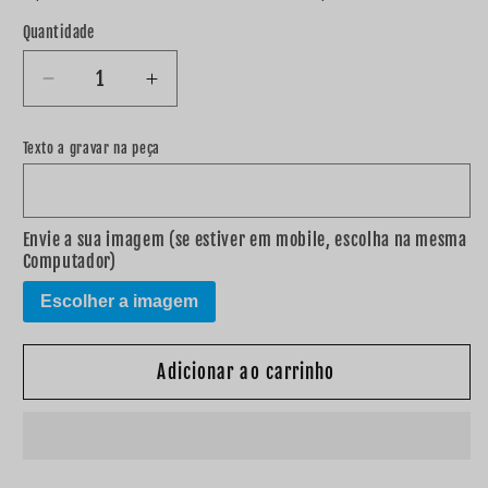
Quantidade
Diminuir
Aumentar
a
a
quantidade
quantidade
Texto a gravar na peça
de
de
Moldura
Moldura
&quot;
&quot;
MÃE
MÃE
Envie a sua imagem (se estiver em mobile, escolha na mesma
Computador)
um
um
titulo
titulo
Escolher a imagem
maior
maior
que
que
Rainha&quot;
Rainha&quot;
Adicionar ao carrinho