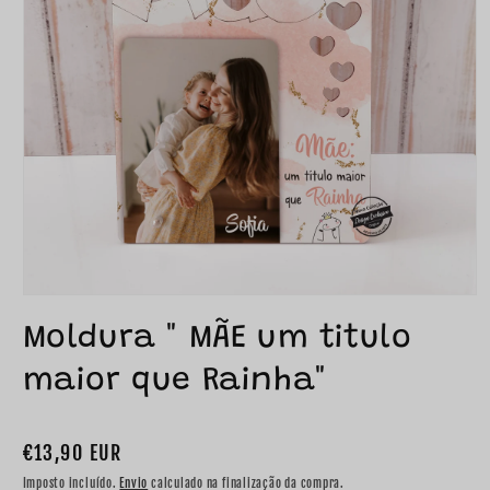
Moldura " MÃE um titulo
maior que Rainha"
Preço
€13,90 EUR
normal
Imposto incluído.
Envio
calculado na finalização da compra.