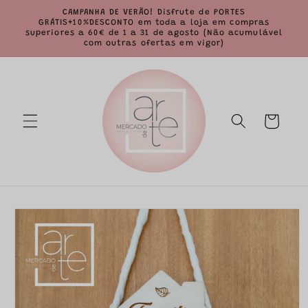
Saltar
CAMPANHA DE VERÃO! Disfrute de PORTES
para o
GRÁTIS+10%DESCONTO em toda a loja em compras
conteúdo
superiores a 60€ de 1 a 31 de agosto (Não acumulável
com outras ofertas em vigor)
Carrinho
Saltar para
a
informação
do produto