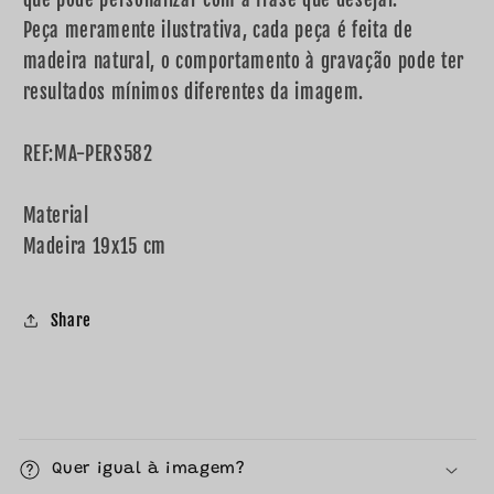
Peça meramente ilustrativa, cada peça é feita de
madeira natural, o comportamento à gravação pode ter
resultados mínimos diferentes da imagem.
REF:MA-PERS582
Material
Madeira 19x15 cm
Share
C
o
Quer igual à imagem?
n