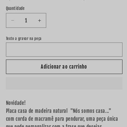
Quantidade
Diminuir
Aumentar
a
a
quantidade
quantidade
Texto a gravar na peça
de
de
Placa
Placa
casa
casa
de
de
Adicionar ao carrinho
madeira
madeira
&quot;Nós
&quot;Nós
somos
somos
casa...&quot;
casa...&quot;
Novidade!
Placa casa de madeira natural "Nós somos casa..."
com corda de macramê para pendurar, uma peça única
que pode personalizar com a frase que desejar.