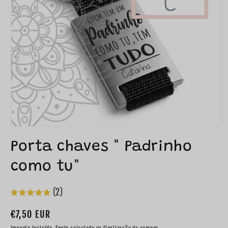
Pretende
Porta chaves " Padrinho
gravar
como tu"
no
verso
(2)
da
Preço
€7,50 EUR
peça?
normal