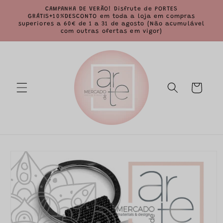
Saltar
CAMPANHA DE VERÃO! Disfrute de PORTES
para o
GRÁTIS+10%DESCONTO em toda a loja em compras
conteúdo
superiores a 60€ de 1 a 31 de agosto (Não acumulável
com outras ofertas em vigor)
Carrinho
Saltar para
a
informação
do produto