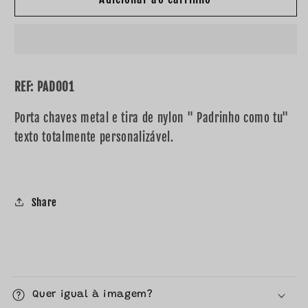
REF: PAD001
Porta chaves metal e tira de nylon " Padrinho como tu"
texto totalmente personalizável.
Share
C
o
Quer igual à imagem?
n