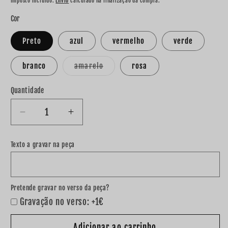
Imposto incluído.
Envio
calculado na finalização da compra.
Cor
Preto
azul
vermelho
verde
branco
amarelo
rosa
Variante
esgotada
ou
Quantidade
indisponível
Diminuir
Aumentar
a
a
quantidade
quantidade
Texto a gravar na peça
de
de
Porta
Porta
chaves
chaves
&quot;
&quot;
Pretende gravar no verso da peça?
Padrinho
Padrinho
Gravação no verso: +1€
como
como
tu&quot;
tu&quot;
Adicionar ao carrinho