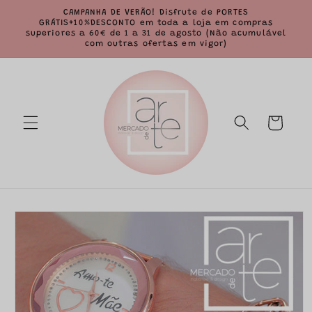
Saltar
CAMPANHA DE VERÃO! Disfrute de PORTES
para o
GRÁTIS+10%DESCONTO em toda a loja em compras
conteúdo
superiores a 60€ de 1 a 31 de agosto (Não acumulável
com outras ofertas em vigor)
Carrinho
Saltar para
a
informação
do produto