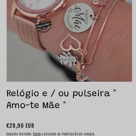
Relógio e / ou pulseira "
Amo-te Mãe "
Preço
€29,90 EUR
normal
Imposto incluído.
Envio
calculado na finalização da compra.