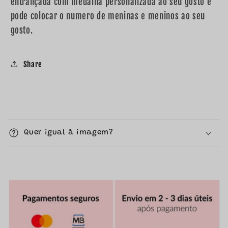
entrançada com medalha personalizada ao seu gosto e
pode colocar o numero de meninas e meninos ao seu
gosto.
Share
C
o
Quer igual à imagem?
n
t
e
ú
d
o
r