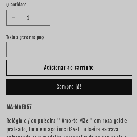
Quantidade
Diminuir
Aumentar
a
a
quantidade
quantidade
Texto a gravar na peça
de
de
Relógio
Relógio
e
e
/
/
Adicionar ao carrinho
ou
ou
pulseira
pulseira
&quot;
&quot;
Compre já!
Amo-
Amo-
te
te
Mãe
Mãe
MA-MAE057
&quot;
&quot;
Relógio e / ou pulseira " Amo-te Mãe " em rosa gold e
prateado, tudo em aço inoxidável, pulseira escrava