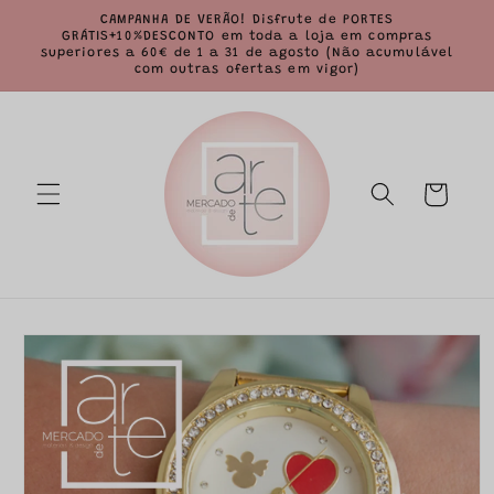
Saltar
CAMPANHA DE VERÃO! Disfrute de PORTES
para o
GRÁTIS+10%DESCONTO em toda a loja em compras
conteúdo
superiores a 60€ de 1 a 31 de agosto (Não acumulável
com outras ofertas em vigor)
Carrinho
Saltar para
a
informação
do produto