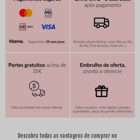
o
r
e
c
o
l
h
í
v
e
l
Descubra todas as vantagens de comprar no