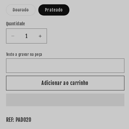
Dourado
Prateado
Variante
esgotada
ou
Quantidade
indisponível
Diminuir
Aumentar
a
a
quantidade
quantidade
Texto a gravar na peça
de
de
Relógio
Relógio
&quot;Madrinha&quot;
&quot;Madrinha&quot;
Adicionar ao carrinho
REF: PAD020