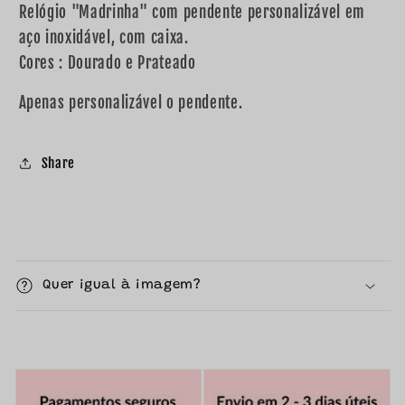
Relógio "Madrinha" com pendente personalizável em
aço inoxidável, com caixa.
Cores : Dourado e Prateado
Apenas personalizável o pendente.
Share
C
o
Quer igual à imagem?
n
t
e
ú
d