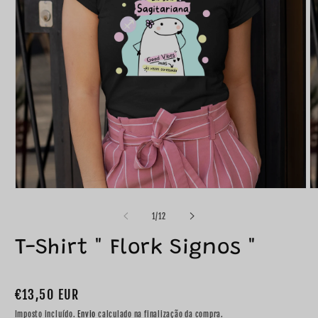
de
1
/
12
T-Shirt " Flork Signos "
Preço
€13,50 EUR
normal
Imposto incluído.
Envio
calculado na finalização da compra.