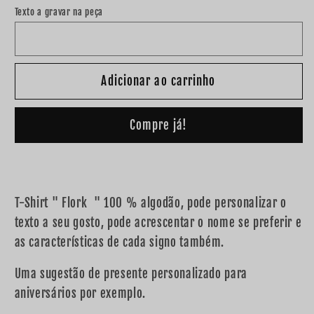
quantidade
quantidade
Texto a gravar na peça
de
de
T-
T-
Shirt
Shirt
&quot;
&quot;
Adicionar ao carrinho
Flork
Flork
Signos
Signos
&quot;
&quot;
Compre já!
T-Shirt " Flork " 100 % algodão, pode personalizar o
texto a seu gosto, pode acrescentar o nome se preferir e
as características de cada signo também.
Uma sugestão de presente personalizado para
aniversários por exemplo.