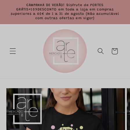
Saltar
CAMPANHA DE VERÃO! Disfrute de PORTES
para o
GRÁTIS+10%DESCONTO em toda a loja em compras
conteúdo
superiores a 60€ de 1 a 31 de agosto (Não acumulável
com outras ofertas em vigor)
Carrinho
Saltar para
a
informação
do produto