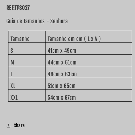
REF:TPS027
Guia de tamanhos - Senhora
Tamanho
Tamanho em cm ( L x A )
S
41cm x 49cm
M
44cm x 61cm
L
48cm x 63cm
XL
51cm x 65cm
XXL
54cm x 67cm
Share