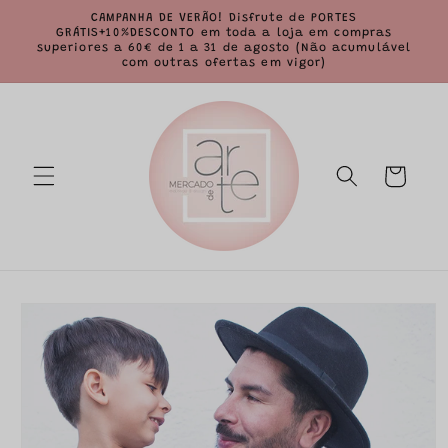
Saltar
CAMPANHA DE VERÃO! Disfrute de PORTES
para o
GRÁTIS+10%DESCONTO em toda a loja em compras
conteúdo
superiores a 60€ de 1 a 31 de agosto (Não acumulável
com outras ofertas em vigor)
Carrinho
Saltar para
a
informação
do produto