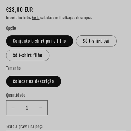
Preço
€23,00 EUR
normal
Imposto incluído.
Envio
calculado na finalização da compra.
Opção
Conjunto t-shirt pai e filho
Só t-shirt pai
Só t-shirt filho
Tamanho
Colocar na descrição
Quantidade
Diminuir
Aumentar
a
a
quantidade
quantidade
Texto a gravar na peça
de
de