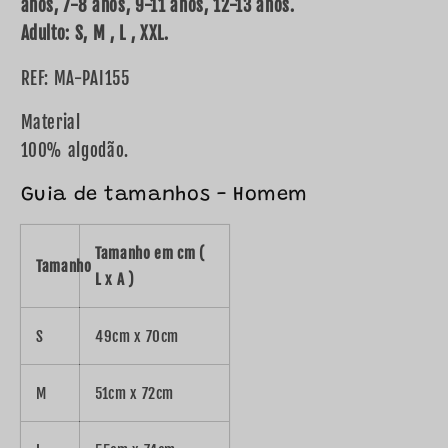
anos, 7-8 anos, 9-11 anos, 12-13 anos.
Adulto: S, M , L , XXL.
REF: MA-PAI155
Material
100% algodão.
Guia de tamanhos - Homem
Tamanho em cm (
Tamanho
L x A )
S
49cm x 70cm
M
51cm x 72cm