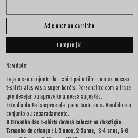
T-
T-
shirt
shirt
Pai
Pai
Adicionar ao carrinho
e/ou
e/ou
filho
filho
&quot;
&quot;
Compre já!
O
O
meu
meu
Pai/filho
Pai/filho
Novidade!
é
é
um
um
Faça o seu conjunto de t-shirt pai e filho com as nossas
super
super
t-shirts alusivas a super heróis. Personalize com a frase
herói&quot;
herói&quot;
que desejar ou aproveite a nossa sugestão.
Este dia do Pai surpreenda quem tanto ama. Vendido em
conjunto ou separadamente.
O tamanho das T-shirts deverá colocar na descrição.
Tamanho de criança : 1-2 anos, 2-3anos, 3-4 anos, 5-6