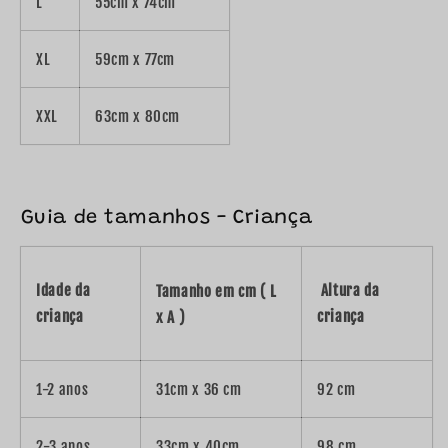
L
55cm x 74cm
XL
59cm x 77cm
XXL
63cm x 80cm
Guia de tamanhos - Criança
Idade da
Altura da
Tamanho em cm
( L
criança
criança
x A )
1-2 anos
31cm x 36 cm
92 cm
2-3 anos
33cm x 40cm
98 cm